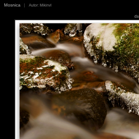
Mosnica
|
Autor: Mikinvl
ďa