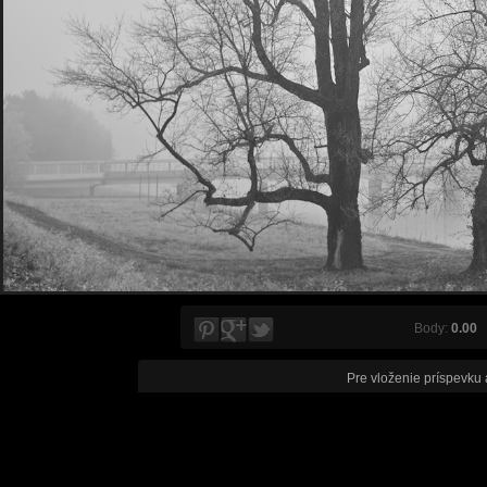
Body:
0.00
V
Pre vloženie príspevku