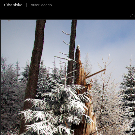
rúbanisko
|
Autor: doddo
ďa