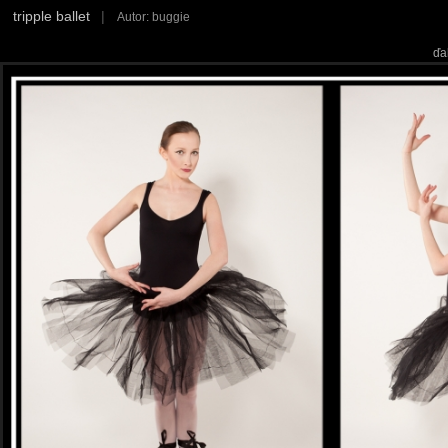
tripple ballet
|
Autor: buggie
ďa