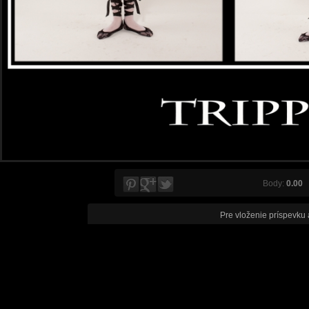
Body:
0.00
V
Pre vloženie príspevku