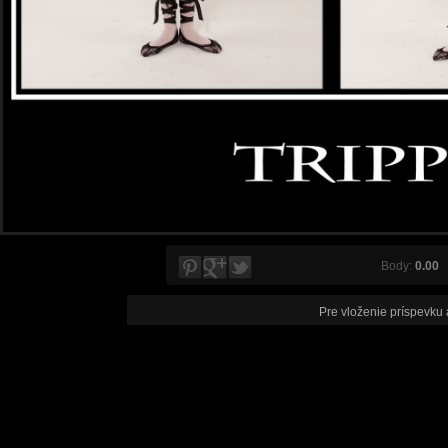
Body:
0.00
V
Pre vloženie príspevku