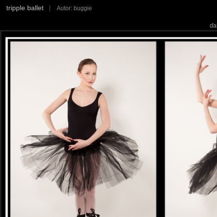
tripple ballet
|
Autor: buggie
ďa