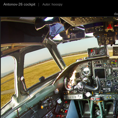
Antonov-26 cockpit
|
Autor: hooopy
ďa