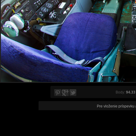
Body:
94.33
Pre vloženie príspevku