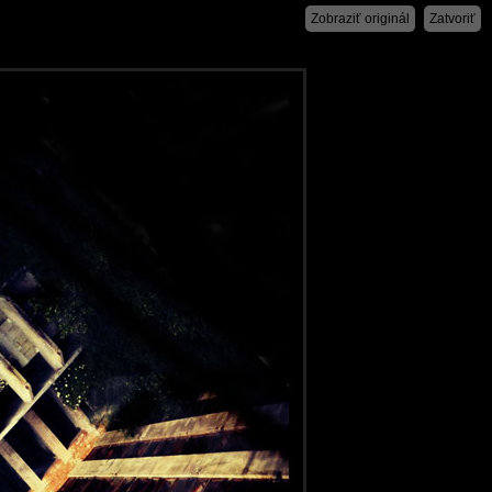
Zobraziť originál
Zatvoriť