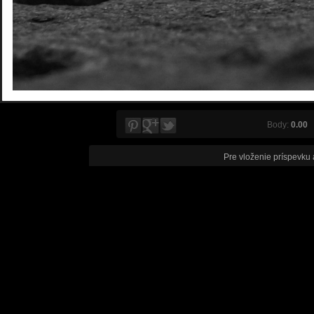
Body:
0.00
V
Pre vloženie príspevku