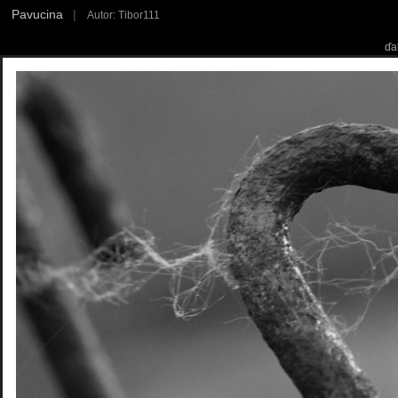
Pavucina
|
Autor: Tibor111
ďa