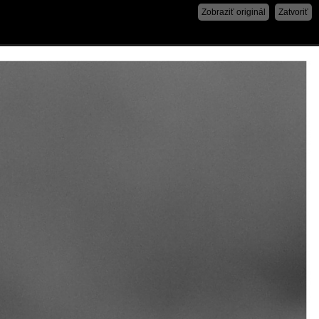
Zobraziť originál
Zatvoriť