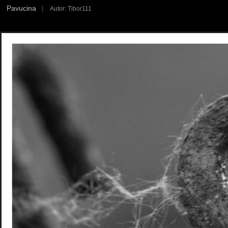
Pavucina
|
Autor: Tibor111