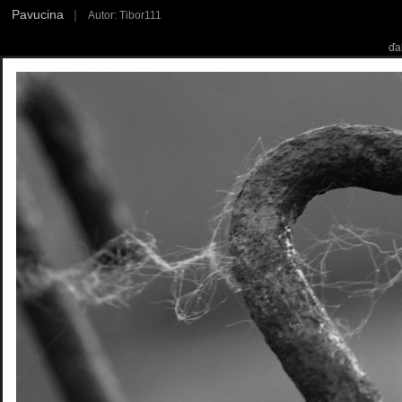
Pavucina
|
Autor: Tibor111
ďa