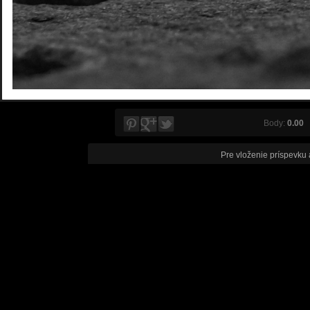
Body:
0.00
V
Pre vloženie príspevku