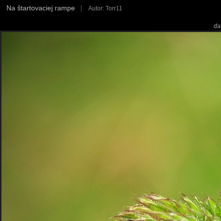
Na štartovaciej rampe
|
Autor: Torr11
ďa