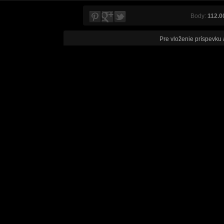
Body:
112.0
Pre vloženie príspevku