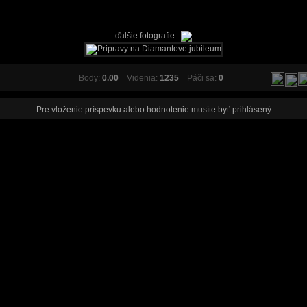
ďalšie fotografie
Body:
0.00
Videnia:
1235
Páči sa:
0
Pre vloženie príspevku alebo hodnotenie musíte byť
prihlásený
.