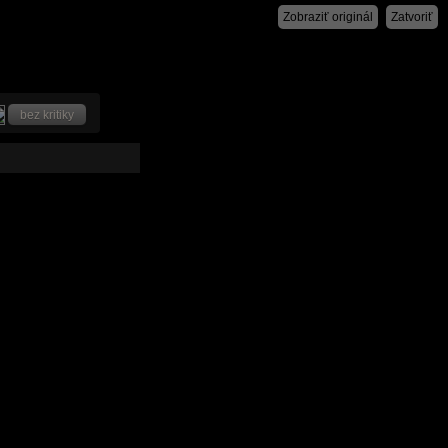
Zobraziť originál
Zatvoriť
bez kritiky