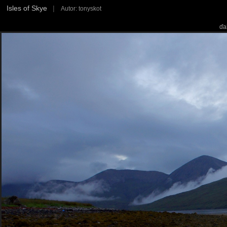
Isles of Skye
|
Autor: tonyskot
ďa