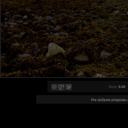
Body:
0.00
V
Pre vloženie príspevku