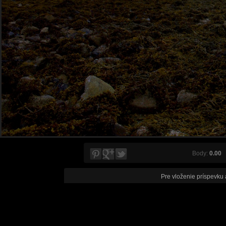
Body:
0.00
V
Pre vloženie príspevku