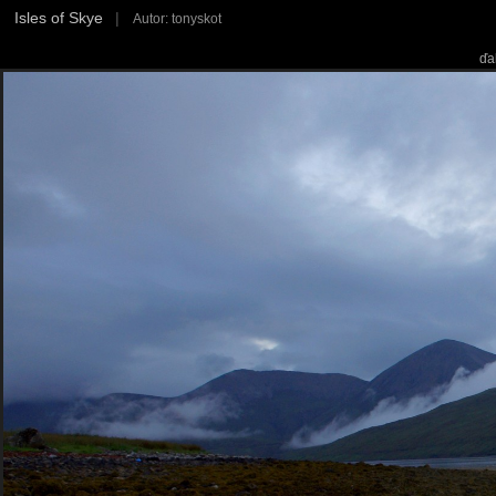
Isles of Skye
|
Autor: tonyskot
ďa