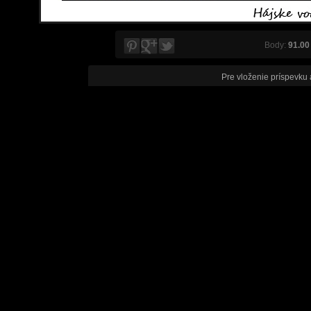
Body:
91.00
Pre vloženie príspevku