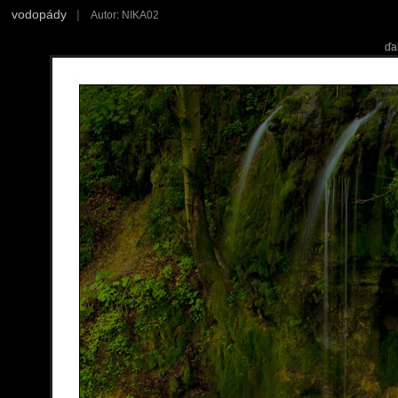
vodopády
|
Autor: NIKA02
ďa