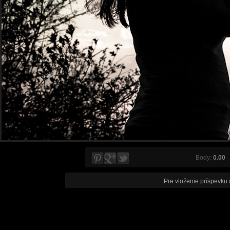
Body:
0.00
V
Pre vloženie príspevku