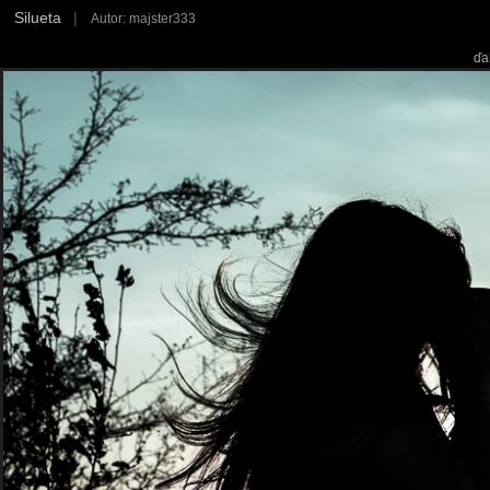
Silueta
|
Autor: majster333
ďa