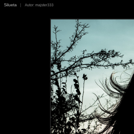
Silueta
|
Autor: majster333