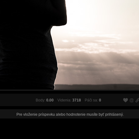
Body:
0.00
Videnia:
3718
Páči sa:
0
Pre vloženie príspevku alebo hodnotenie musíte byť
prihlásený
.