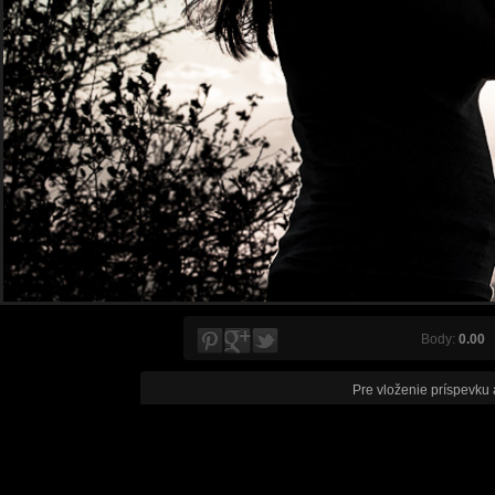
Body:
0.00
V
Pre vloženie príspevku