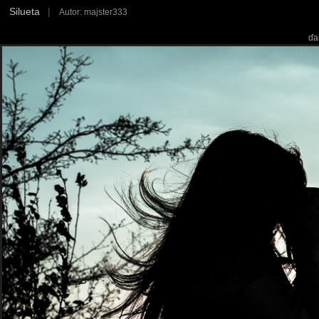
Silueta
|
Autor: majster333
ďa