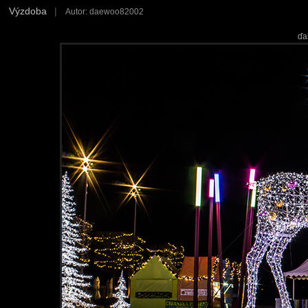
Výzdoba
|
Autor: daewoo82002
ďa