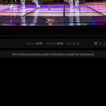
Body:
14.00
Videnia:
4042
Páči sa:
2
Pre vloženie príspevku alebo hodnotenie musíte byť
prihlásený
.