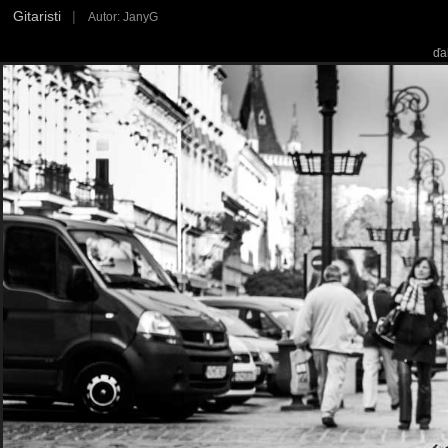
Gitaristi
|
Autor: JanyG
ďa