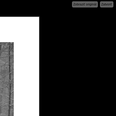
Zobraziť originál
Zatvoriť