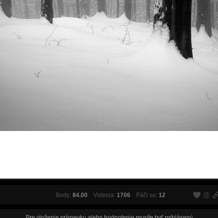
Body:
84.00
Videnia:
1706
Páči sa:
12
Pre vloženie príspevku alebo hodnotenie musíte byť
prihlásený
.