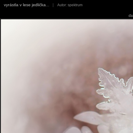
vyrástla v lese jedlička...
|
Autor: spektrum
ďa