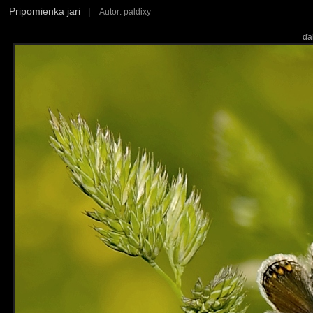
Pripomienka jari
|
Autor: paldixy
ďa