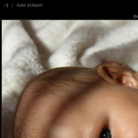
:-)
|
Autor: p13sport
ďa