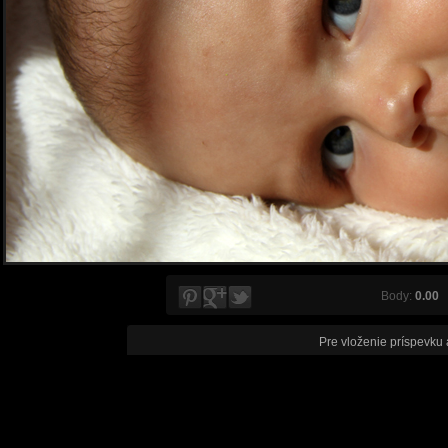
Body:
0.00
V
Pre vloženie príspevku