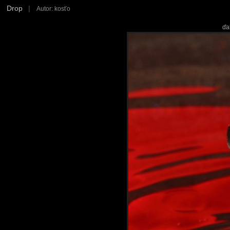
Drop
|
Autor: kosťo
ďa