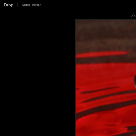
Drop
|
Autor: kosťo
ďa