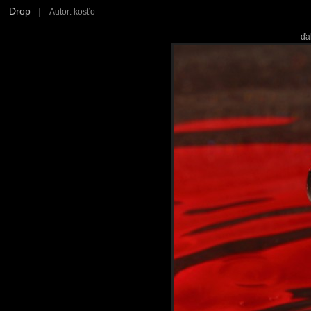
Drop
|
Autor: kosťo
ďa