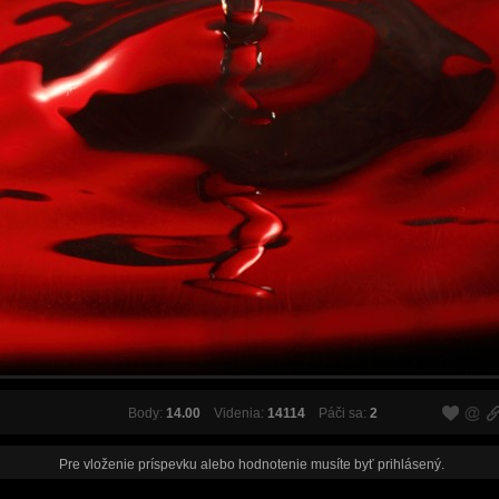
Body:
14.00
Videnia:
14114
Páči sa:
2
Pre vloženie príspevku alebo hodnotenie musíte byť
prihlásený
.