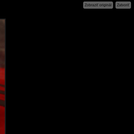
Zobraziť originál
Zatvoriť