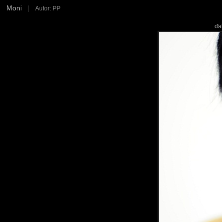
Moni
|
Autor: PP
ďa