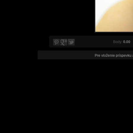
Body:
0.00
V
Pre vloženie príspevku