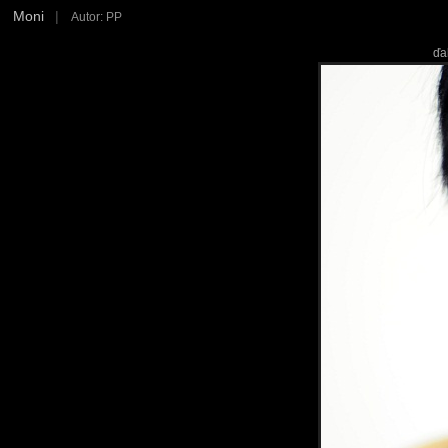
Moni
|
Autor: PP
ďa