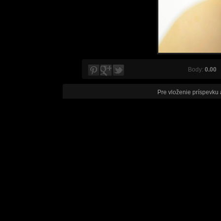
Body:
0.00
V
Pre vloženie príspevku