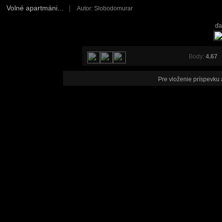
Volné apartmáni...
|
Autor: Slobodomurar
ďa
Body:
4.67
V
Pre vloženie príspevku