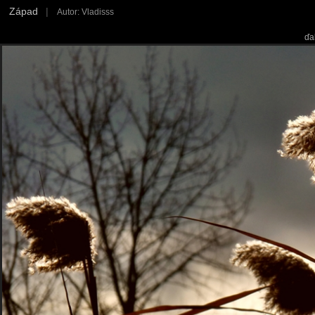
Západ
|
Autor: Vladisss
ďa