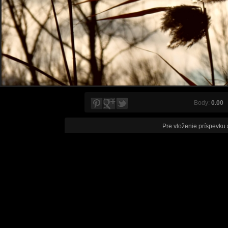
Body:
0.00
V
Pre vloženie príspevku