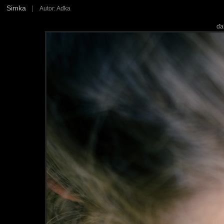
Simka
|
Autor: Aďka
ďa