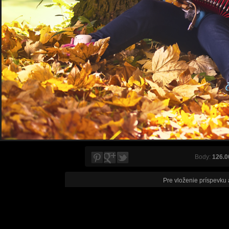
Body:
126.0
Pre vloženie príspevku