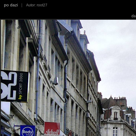
po dazi
|
Autor: root27
ďa