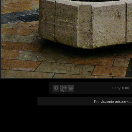
Body:
0.00
V
Pre vloženie príspevku