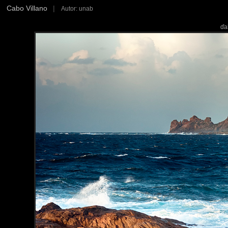
Cabo Villano
|
Autor: unab
ďa