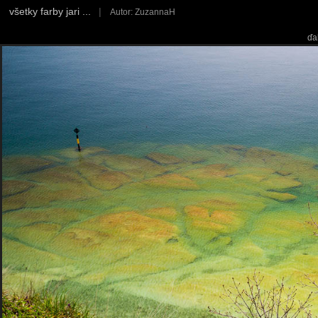
všetky farby jari ...
|
Autor: ZuzannaH
ďa