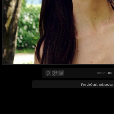
Body:
0.00
V
Pre vloženie príspevku