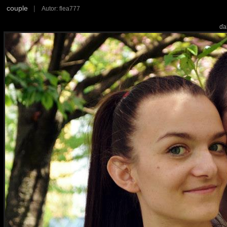
couple
|
Autor: flea777
ďa