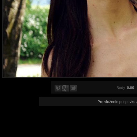
Body:
0.00
V
Pre vloženie príspevku