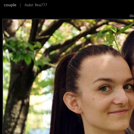
couple
|
Autor: flea777
ďa