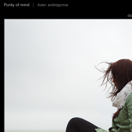
Purity of mind
|
Autor: andrejgrznar
ďa