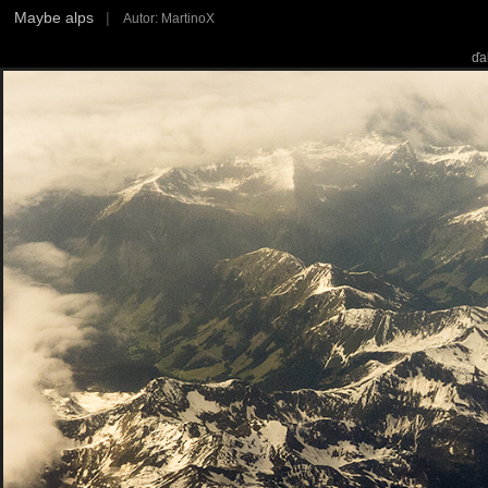
Maybe alps
|
Autor: MartinoX
ďa