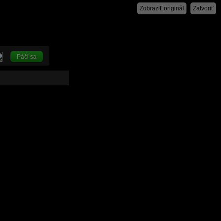
Zobraziť originál
Zatvoriť
Páči sa