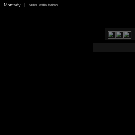
Montady
|
Autor: attila.farkas