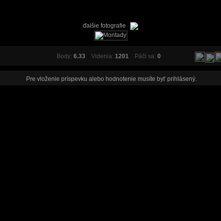
ďalšie fotografie
Body:
6.33
Videnia:
1201
Páči sa:
0
Pre vloženie príspevku alebo hodnotenie musíte byť
prihlásený
.