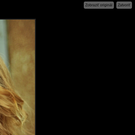
Zobraziť originál
Zatvoriť