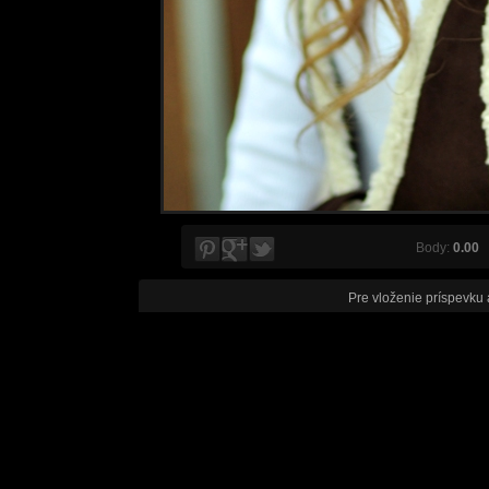
Body:
0.00
V
Pre vloženie príspevku