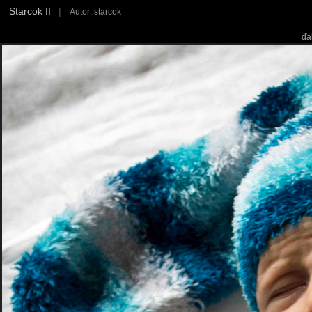
Starcok II
|
Autor: starcok
ďa