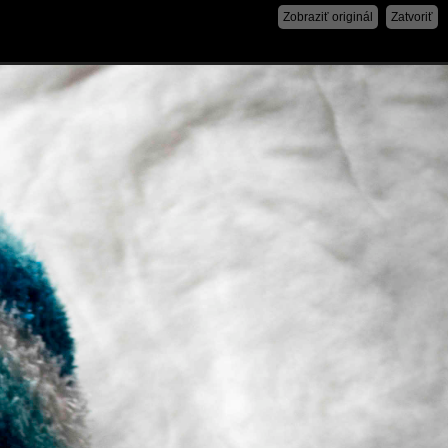
Zobraziť originál
Zatvoriť