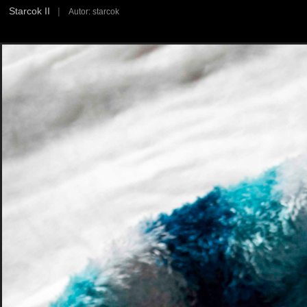
Starcok II
|
Autor: starcok