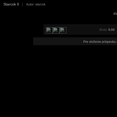
Starcok II
|
Autor: starcok
ďa
Body:
0.00
V
Pre vloženie príspevku