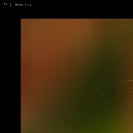
**
|
Autor: Brixi