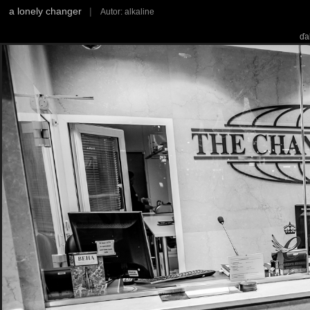
a lonely changer
|
Autor: alkaline
ďa